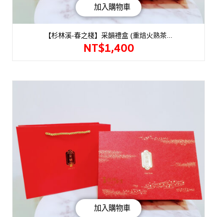
加入購物車
【杉林溪-春之棧】采韻禮盒 (重焙火熟茶...
NT$
1,400
加入購物車