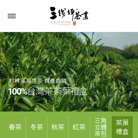
杉林溪高冷茶 自產自銷
100%
台灣茶 茶葉禮盒
三角
茶葉
春茶
冬茶
秋茶
紅茶
立體
禮盒
茶包