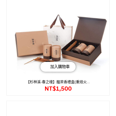
加入購物車
【杉林溪-春之棧】醞茶香禮盒(重焙火...
NT$
1,500