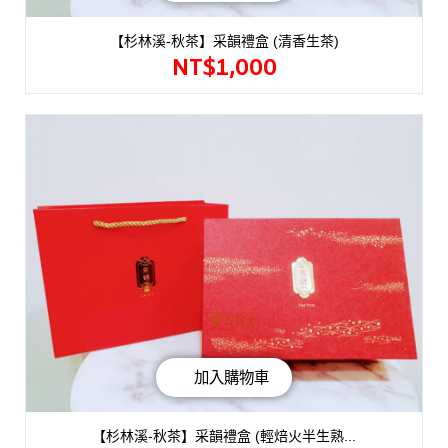
【杉林溪-秋茶】采韻禮盒 (清香生茶)
NT$
1,000
加入購物車
【杉林溪-秋茶】采韻禮盒 (輕焙火半生熟...