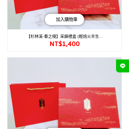
加入購物車
【杉林溪-春之棧】采韻禮盒 (輕焙火半生...
NT$
1,400