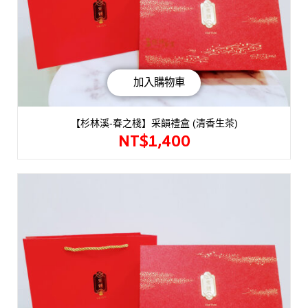
加入購物車
【杉林溪-春之棧】采韻禮盒 (清香生茶)
NT$
1,400