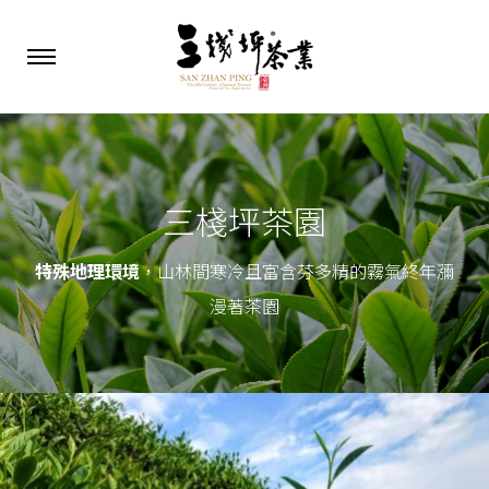
三棧坪茶園
特殊地理環境
，山林間寒冷且富含芬多精的霧氣終年瀰
漫著茶園